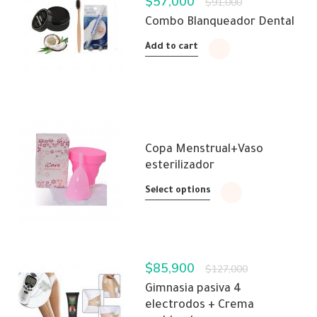
$
57,000
$
91,000
Combo Blanqueador Dental
Add to cart
Copa Menstrual+Vaso
esterilizador
Select options
$
85,900
$
127,000
Gimnasia pasiva 4
electrodos + Crema