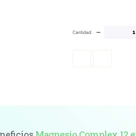
Cantidad:
neficios
Magnesio Complex 12 e