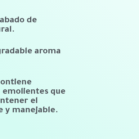
cabado de
ral.
gradable aroma
contiene
s emolientes que
ntener el
e y manejable.