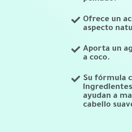
Ofrece un a
aspecto natu
Aporta un a
a coco.
Su fórmula 
ingrediente
ayudan a ma
cabello suav