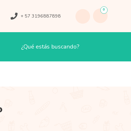
0
+ 57 3196887898
o